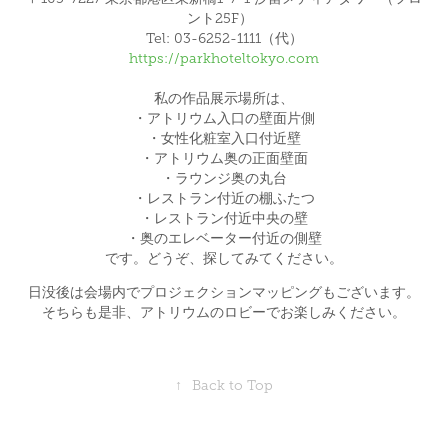
ント25F）
Tel: 03-6252-1111（代）
https://parkhoteltokyo.com
私の作品展示場所は、
・アトリウム入口の壁面片側
・女性化粧室入口付近壁
・アトリウム奥の正面壁面
・ラウンジ奥の丸台
・レストラン付近の棚ふたつ
・レストラン付近中央の壁
・奥のエレベーター付近の側壁
です。どうぞ、探してみてください。
日没後は会場内でプロジェクションマッピングもございます。
そちらも是非、アトリウムのロビーでお楽しみください。
↑
Back to Top