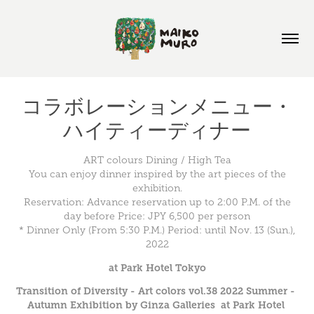
コラボレーションメニュー・
ハイティーディナー
ART colours Dining / High Tea
You can enjoy dinner inspired by the art pieces of the
exhibition.
Reservation: Advance reservation up to 2:00 P.M. of the
day before Price: JPY 6,500 per person
* Dinner Only (From 5:30 P.M.) Period: until Nov. 13 (Sun.),
2022
at Park Hotel Tokyo
Transition of Diversity - Art colors vol.38 2022 Summer - 
Autumn Exhibition by Ginza Galleries  at Park Hotel 