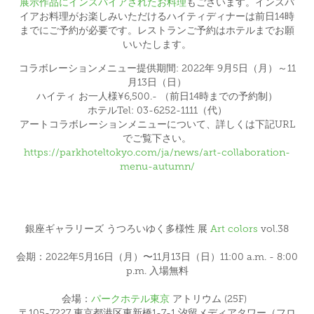
展示作品にインスパイアされたお料理
もございます。インスパ
イアお料理がお楽しみいただけるハイティディナーは前日14時
までにご予約が必要です。レストランご予約はホテルまでお願
いいたします。
コラボレーションメニュー提供期間: 2022年 9月5日（月）～11
月13日（日）
ハイティ お一人様¥6,500.- （前日14時までの予約制）
ホテルTel: 03-6252-1111（代）
アートコラボレーションメニューについて、詳しくは下記URL
でご覧下さい。
https://parkhoteltokyo.com/ja/news/art-collaboration-
menu-autumn/
銀座ギャラリーズ うつろいゆく多様性 展
Art colors
vol.38
会期：2022年5月16日（月）〜11月13日（日）11:00 a.m. - 8:00
p.m. 入場無料
会場：
パークホテル東京
アトリウム (25F)
〒105-7227 東京都港区東新橋1-7-1 汐留メディアタワー（フロ