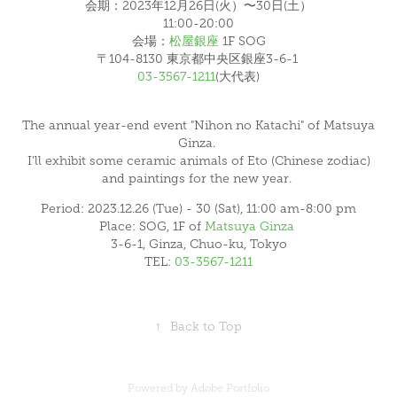
会期：2023年12月26日(火）〜30日(土）
11:00-20:00
会場：
松屋銀座
1F SOG
〒104-8130 東京都中央区銀座3-6-1
03-3567-1211
(大代表)
The annual year-end event "Nihon no Katachi" of Matsuya
Ginza.
I'll exhibit some ceramic animals of Eto (Chinese zodiac)
and paintings for the new year.
Period: 2023.12.26 (Tue) - 30 (Sat), 11:00 am-8:00 pm
Place: SOG, 1F of
Matsuya Ginza
3-6-1, Ginza, Chuo-ku, Tokyo
TEL:
03-3567-1211
↑
Back to Top
Powered by
Adobe Portfolio