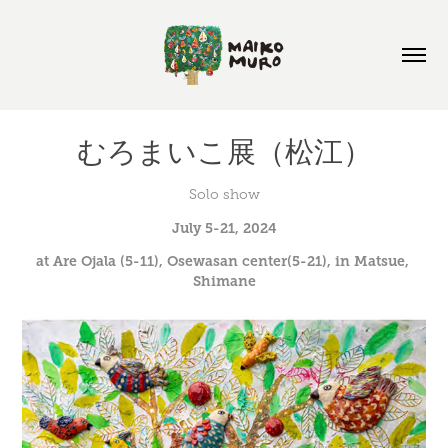
むろまいこ展（松江）
Solo show
July 5-21, 2024
at Are Ojala (5-11), Osewasan center(5-21), in Matsue, 
Shimane