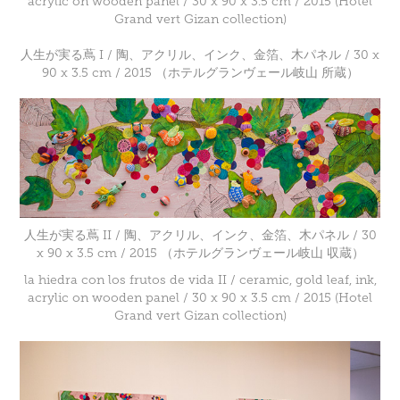
acrylic on wooden panel / 30 x 90 x 3.5 cm / 2015 (Hotel
Grand vert Gizan collection)
人生が実る蔦 I / 陶、アクリル、インク、金箔、木パネル / 30 x
90 x 3.5 cm / 2015 （ホテルグランヴェール岐山 所蔵）
人生が実る蔦 II / 陶、アクリル、インク、金箔、木パネル / 30
x 90 x 3.5 cm / 2015 （ホテルグランヴェール岐山 収蔵）
la hiedra con los frutos de vida II / ceramic, gold leaf, ink,
acrylic on wooden panel / 30 x 90 x 3.5 cm / 2015 (Hotel
Grand vert Gizan collection)