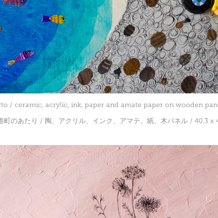
to / ceramic, acrylic, ink, paper and amate paper on wooden panel
港町のあたり / 陶、アクリル、インク、アマテ、紙、木パネル / 40.3 x 43.5 