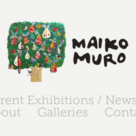
rent Exhibitions / New
out
Galleries
Cont