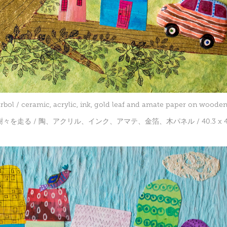
rbol / ceramic, acrylic, ink, gold leaf and amate paper on wooden 
樹々を走る / 陶、アクリル、インク、アマテ、金箔、木パネル / 40.3 x 43.5 x