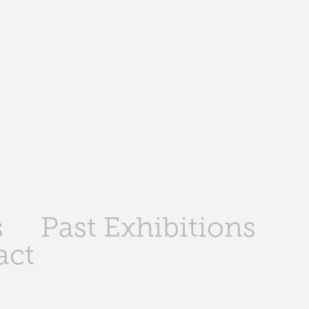
s
Past Exhibitions
act