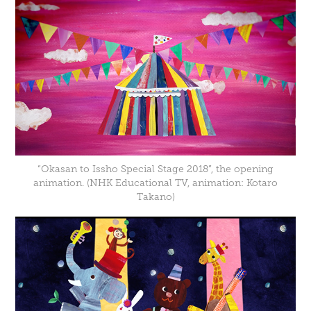
“Okasan to Issho Special Stage 2018”, the opening
animation. (NHK Educational TV, animation: Kotaro
Takano)